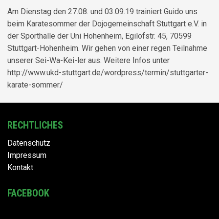
Am Dienstag den 27.08. und 03.09.19 trainiert Guido uns
beim Karatesommer der Dojogemeinschaft Stuttgart e.V. in
der Sporthalle der Uni Hohenheim, Egilofstr. 45, 70599
Stuttgart-Hohenheim. Wir gehen von einer regen Teilnahme
unserer Sei-Wa-Kei-ler aus. Weitere Infos unter
http://www.ukd-stuttgart.de/wordpress/termin/stuttgarter-
karate-sommer/
RECHTLICHES
Datenschutz
Impressum
Kontakt
FACEBOOK