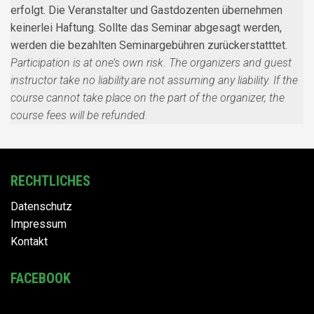
erfolgt. Die Veranstalter und Gastdozenten übernehmen
keinerlei Haftung. Sollte das Seminar abgesagt werden,
werden die bezahlten Seminargebühren zurückerstatttet.
Participation is at one’s own risk. The organizers and guest
instructor take no liability.are not assuming any liability. If the
course cannot take place on the part of the organizer, the
course fees will be refunded.
RECHTLICHES
Datenschutz
Impressum
Kontakt
FACEBOOK