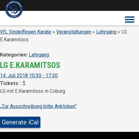
Überspringe den Content
VfL Sindelfingen Karate
»
Veranstaltungen
»
Lehrgang
» LG
E.Karamitsos
Kategorien:
Lehrgang
LG E.KARAMITSOS
14. Juli 2018 10:30 - 17:30
Tickets:
:
$
LG mit E.Karamitsos in Coburg
„Zur Ausschreibung bitte Anklicken“
Generate iCal