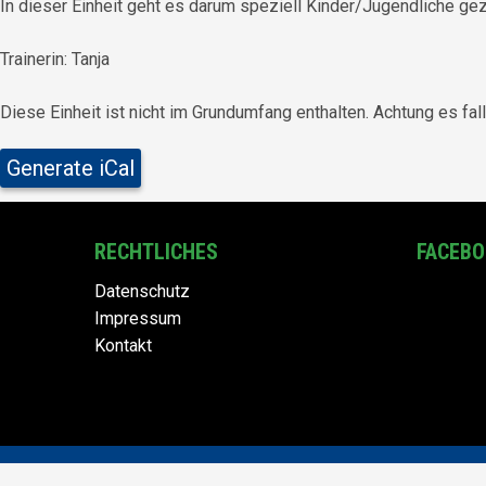
In dieser Einheit geht es darum speziell Kinder/Jugendliche gez
Trainerin: Tanja
Diese Einheit ist nicht im Grundumfang enthalten. Achtung es fall
Generate iCal
RECHTLICHES
FACEB
Datenschutz
Impressum
Kontakt