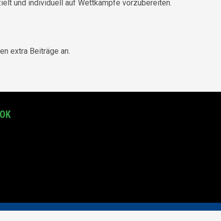
ielt und individuell auf Wettkämpfe vorzubereiten.
en extra Beiträge an.
OOK